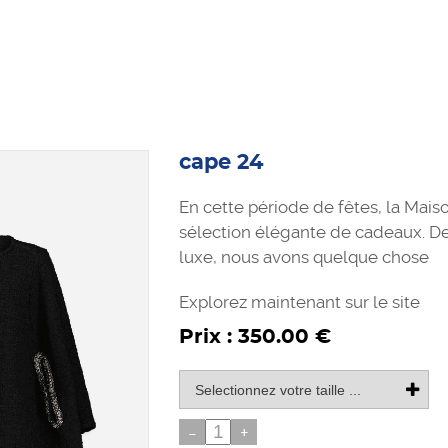
cape 24
En cette période de fêtes, la Ma
sélection élégante de cadeaux. De
luxe, nous avons quelque chose
Explorez maintenant sur le site
Prix : 350.00 €
-
+