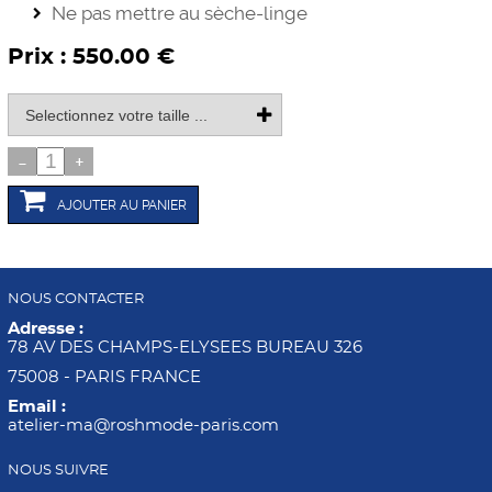
Ne pas mettre au sèche-linge
Prix : 550.00 €
-
+
AJOUTER AU PANIER
NOUS CONTACTER
Adresse :
78 AV DES CHAMPS-ELYSEES BUREAU 326
75008 - PARIS FRANCE
Email :
atelier-ma@roshmode-paris.com
NOUS SUIVRE